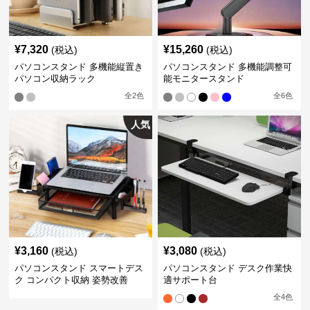
¥
7,320
¥
15,260
(税込)
(税込)
パソコンスタンド 多機能縦置き
パソコンスタンド 多機能調整可
パソコン収納ラック
能モニタースタンド
全
2
色
全
6
色
人気
¥
3,160
¥
3,080
(税込)
(税込)
パソコンスタンド スマートデス
パソコンスタンド デスク作業快
ク コンパクト収納 姿勢改善
適サポート台
全
4
色