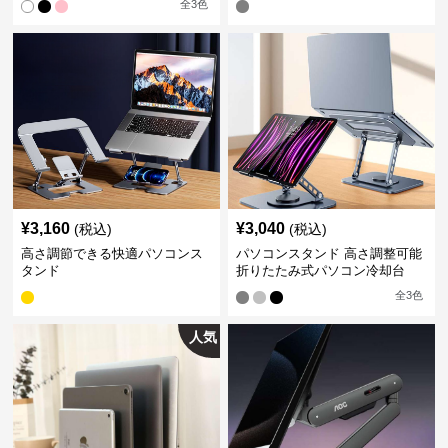
全
3
色
¥
3,160
¥
3,040
(税込)
(税込)
高さ調節できる快適パソコンス
パソコンスタンド 高さ調整可能
タンド
折りたたみ式パソコン冷却台
全
3
色
人気