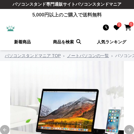
パソコンスタンド
専門通販サイト
パソコンスタンドマニア
5,000
円以上のご購入で送料無料
0
0
新着商品
商品を検索
人気ランキング
パソコンスタンドマニア TOP
›
ノートパソコンの一覧
›
パソコン
Previous slide
Ne