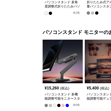
パソコンスタンド 多角
折りたたみ式ア
度調整式折りたたみパソ
量パソコンスタ
コン台
全
2
色
パソコンスタンド
モニター
の
¥
15,260
¥
5,400
(税込)
(税込)
パソコンスタンド 多機
パソコンスタンド
能調整可能モニタースタ
能調整可能デュ
ンド
ターアーム
全
6
色