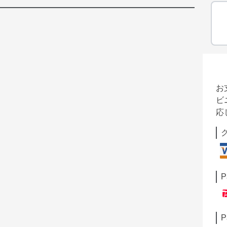
お
ビ
応
P
P