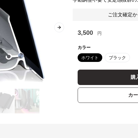
ご注文確定か
Next slide
3,500
円
カラー
ホワイト
ブラック
購
カー