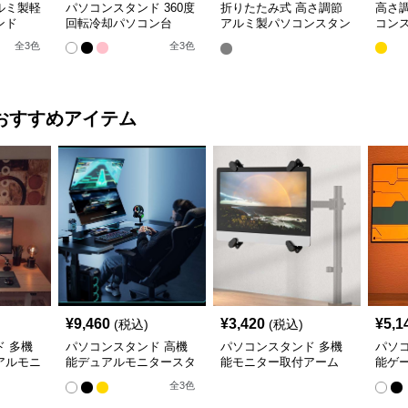
ルミ製軽
パソコンスタンド 360度
折りたたみ式 高さ調節
高さ
ンド
回転冷却パソコン台
アルミ製パソコンスタン
コン
ド
全
3
色
全
3
色
おすすめアイテム
¥
9,460
¥
3,420
¥
5,1
(税込)
(税込)
 多機
パソコンスタンド 高機
パソコンスタンド 多機
パソ
アルモニ
能デュアルモニタースタ
能モニター取付アーム
能ゲ
ンド
ーム
全
3
色