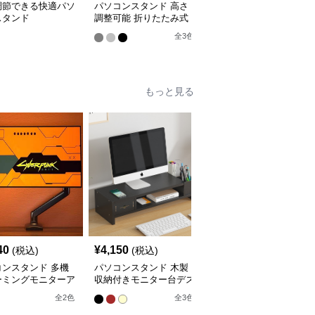
調節できる快適パソ
パソコンスタンド 高さ
パソコンスタンド 多機
スタンド
調整可能 折りたたみ式
能縦置きパソコン収納ラ
パソコン冷却台
ック
全
3
色
全
2
色
もっと見る
40
¥
4,150
¥
4,280
(税込)
(税込)
(税込)
コンスタンド 多機
パソコンスタンド 木製
パソコンスタンド デス
ーミングモニターア
収納付きモニター台デス
クトップ引き出し付き三
クトップ整理棚
段棚収納モニター台スタ
全
2
色
全
3
色
全
3
色
ンド