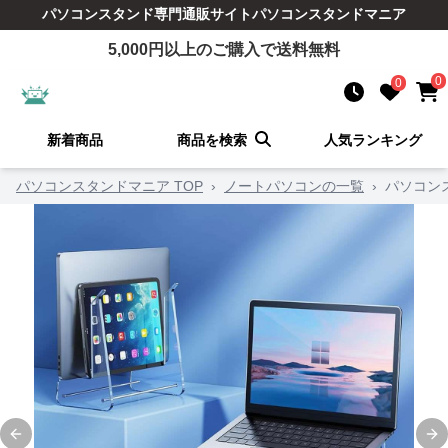
パソコンスタンド
専門通販サイト
パソコンスタンドマニア
5,000
円以上のご購入で送料無料
0
0
新着商品
商品を検索
人気ランキング
パソコンスタンドマニア TOP
›
ノートパソコンの一覧
›
パソコン
Previous slide
Ne