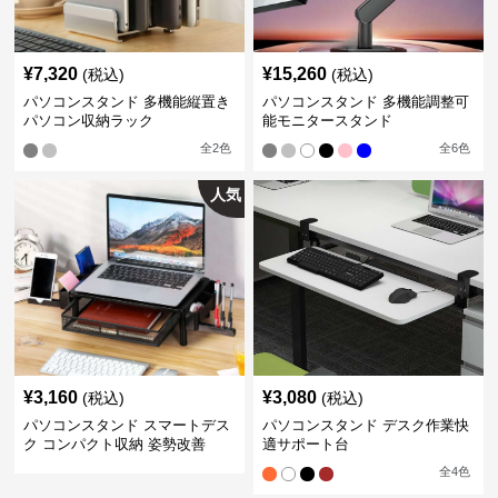
¥
7,320
¥
15,260
(税込)
(税込)
パソコンスタンド 多機能縦置き
パソコンスタンド 多機能調整可
パソコン収納ラック
能モニタースタンド
全
2
色
全
6
色
人気
¥
3,160
¥
3,080
(税込)
(税込)
パソコンスタンド スマートデス
パソコンスタンド デスク作業快
ク コンパクト収納 姿勢改善
適サポート台
全
4
色