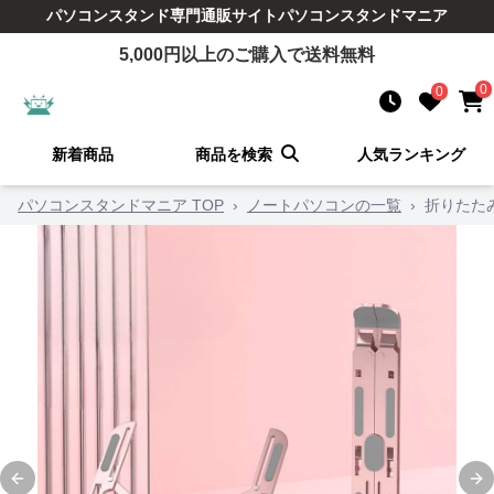
パソコンスタンド
専門通販サイト
パソコンスタンドマニア
5,000
円以上のご購入で送料無料
0
0
新着商品
商品を検索
人気ランキング
パソコンスタンドマニア TOP
›
ノートパソコンの一覧
›
折りたた
Previous slide
Ne