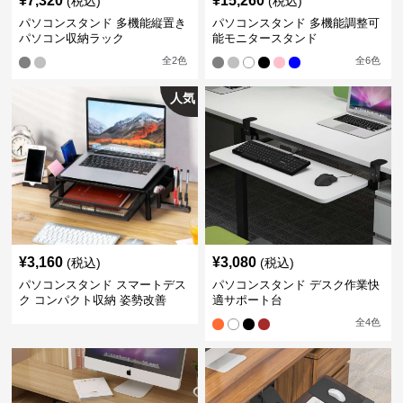
¥
7,320
¥
15,260
(税込)
(税込)
パソコンスタンド 多機能縦置き
パソコンスタンド 多機能調整可
パソコン収納ラック
能モニタースタンド
全
2
色
全
6
色
人気
¥
3,160
¥
3,080
(税込)
(税込)
パソコンスタンド スマートデス
パソコンスタンド デスク作業快
ク コンパクト収納 姿勢改善
適サポート台
全
4
色