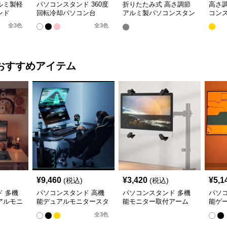
ルミ製軽
パソコンスタンド 360度
折りたたみ式 高さ調節
高さ
ンド
回転冷却パソコン台
アルミ製パソコンスタン
コン
ド
全
3
色
全
3
色
おすすめアイテム
¥
9,460
¥
3,420
¥
5,1
(税込)
(税込)
 多機
パソコンスタンド 高機
パソコンスタンド 多機
パソ
アルモニ
能デュアルモニタースタ
能モニター取付アーム
能ゲ
ンド
ーム
全
3
色