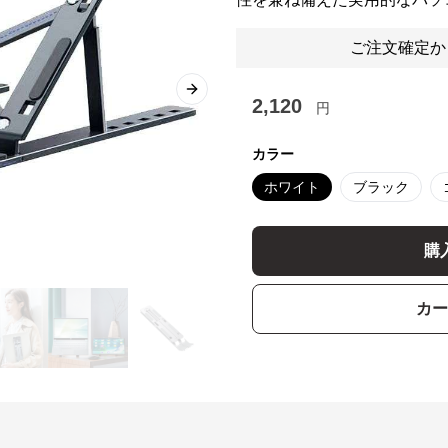
ご注文確定か
Next slide
2,120
円
カラー
ホワイト
ブラック
購
カー