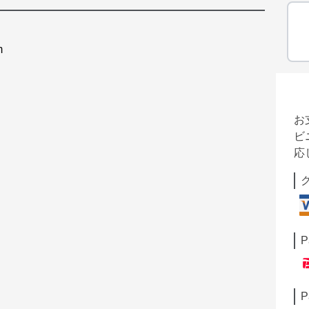
m
お
ビ
応
P
P