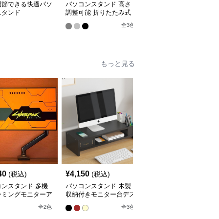
調節できる快適パソ
パソコンスタンド 高さ
パソコンスタンド 多機
スタンド
調整可能 折りたたみ式
能縦置きパソコン収納ラ
パソコン冷却台
ック
全
3
色
全
2
色
もっと見る
40
¥
4,150
¥
4,280
(税込)
(税込)
(税込)
コンスタンド 多機
パソコンスタンド 木製
パソコンスタンド デス
ーミングモニターア
収納付きモニター台デス
クトップ引き出し付き三
クトップ整理棚
段棚収納モニター台スタ
全
2
色
全
3
色
全
3
色
ンド