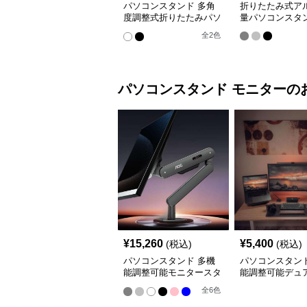
パソコンスタンド 多角
折りたたみ式ア
度調整式折りたたみパソ
量パソコンスタ
コン台
全
2
色
パソコンスタンド
モニター
の
¥
15,260
¥
5,400
(税込)
(税込)
パソコンスタンド 多機
パソコンスタンド
能調整可能モニタースタ
能調整可能デュ
ンド
ターアーム
全
6
色