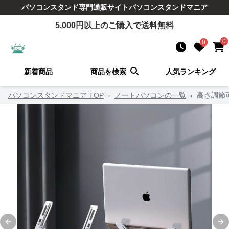
パソコンスタンド
専門通販サイト
パソコンスタンドマニア
5,000
円以上のご購入で送料無料
0
0
新着商品
商品を検索
人気ランキング
パソコンスタンドマニア TOP
›
ノートパソコンの一覧
›
高さ調節
Previous slide
Ne