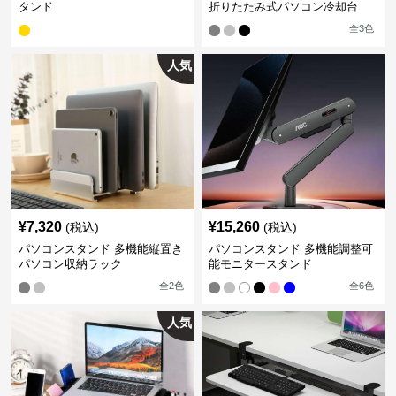
タンド
折りたたみ式パソコン冷却台
全
3
色
人気
¥
7,320
¥
15,260
(税込)
(税込)
パソコンスタンド 多機能縦置き
パソコンスタンド 多機能調整可
パソコン収納ラック
能モニタースタンド
全
2
色
全
6
色
人気