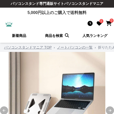
パソコンスタンド
専門通販サイト
パソコンスタンドマニア
5,000
円以上のご購入で送料無料
0
0
新着商品
商品を検索
人気ランキング
パソコンスタンドマニア TOP
›
ノートパソコンの一覧
›
折りたた
Previous slide
Ne