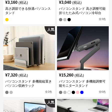
¥
3,160
¥
3,040
(税込)
(税込)
高さ調節できる快適パソコンス
パソコンスタンド 高さ調整可能
タンド
折りたたみ式パソコン冷却台
全
3
色
人気
¥
7,320
¥
15,260
(税込)
(税込)
パソコンスタンド 多機能縦置き
パソコンスタンド 多機能調整可
パソコン収納ラック
能モニタースタンド
全
2
色
全
6
色
人気