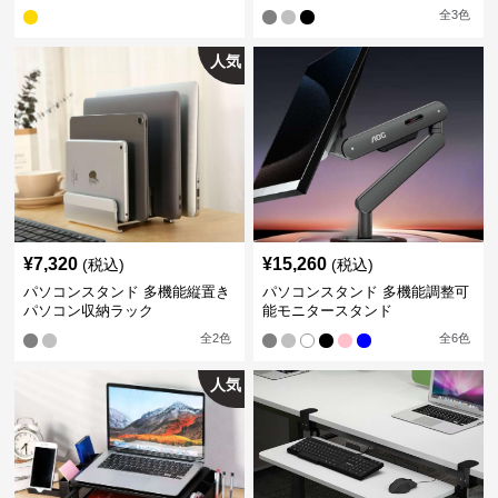
全
3
色
人気
¥
7,320
¥
15,260
(税込)
(税込)
パソコンスタンド 多機能縦置き
パソコンスタンド 多機能調整可
パソコン収納ラック
能モニタースタンド
全
2
色
全
6
色
人気