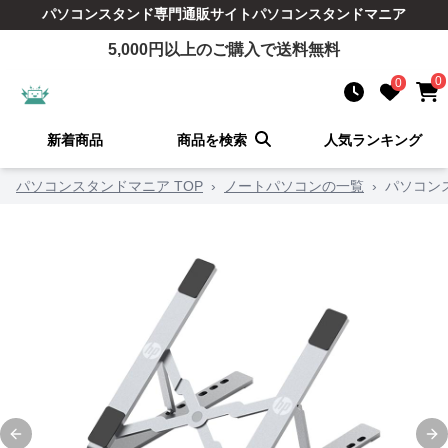
パソコンスタンド
専門通販サイト
パソコンスタンドマニア
5,000
円以上のご購入で送料無料
0
0
新着商品
商品を検索
人気ランキング
パソコンスタンドマニア TOP
›
ノートパソコンの一覧
›
パソコン
Previous slide
Ne