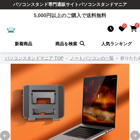
パソコンスタンド
専門通販サイト
パソコンスタンドマニア
5,000
円以上のご購入で送料無料
0
0
新着商品
商品を検索
人気ランキング
パソコンスタンドマニア TOP
›
ノートパソコンの一覧
›
折りたた
Previous slide
Ne