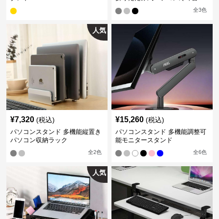
全
3
色
人気
¥
7,320
¥
15,260
(税込)
(税込)
パソコンスタンド 多機能縦置き
パソコンスタンド 多機能調整可
パソコン収納ラック
能モニタースタンド
全
2
色
全
6
色
人気