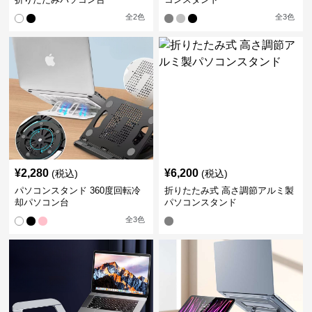
全
2
色
全
3
色
¥
2,280
¥
6,200
(税込)
(税込)
パソコンスタンド 360度回転冷
折りたたみ式 高さ調節アルミ製
却パソコン台
パソコンスタンド
全
3
色