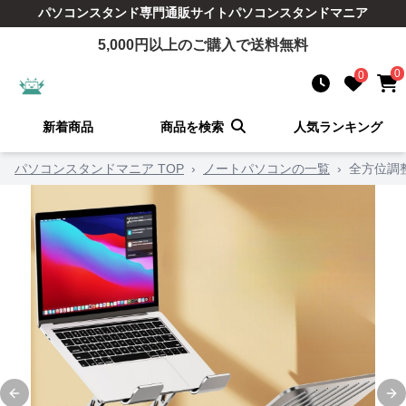
パソコンスタンド
専門通販サイト
パソコンスタンドマニア
5,000
円以上のご購入で送料無料
0
0
新着商品
商品を検索
人気ランキング
パソコンスタンドマニア TOP
›
ノートパソコンの一覧
›
全方位調
Previous slide
Ne