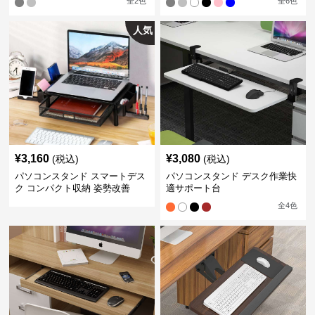
全
2
色
全
6
色
人気
¥
3,160
¥
3,080
(税込)
(税込)
パソコンスタンド スマートデス
パソコンスタンド デスク作業快
ク コンパクト収納 姿勢改善
適サポート台
全
4
色