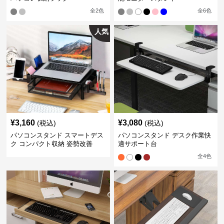
全
2
色
全
6
色
人気
¥
3,160
¥
3,080
(税込)
(税込)
パソコンスタンド スマートデス
パソコンスタンド デスク作業快
ク コンパクト収納 姿勢改善
適サポート台
全
4
色