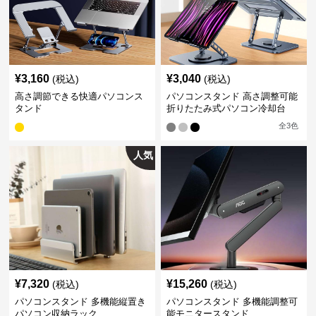
¥
3,160
¥
3,040
(税込)
(税込)
高さ調節できる快適パソコンス
パソコンスタンド 高さ調整可能
タンド
折りたたみ式パソコン冷却台
全
3
色
人気
¥
7,320
¥
15,260
(税込)
(税込)
パソコンスタンド 多機能縦置き
パソコンスタンド 多機能調整可
パソコン収納ラック
能モニタースタンド