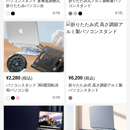
パソコンスタンド 多角度調整式
折りたたみ式アルミ製軽量パソ
折りたたみパソコン台
コンスタンド
全
2
色
全
3
色
¥
2,280
¥
6,200
(税込)
(税込)
パソコンスタンド 360度回転冷
折りたたみ式 高さ調節アルミ製
却パソコン台
パソコンスタンド
全
3
色