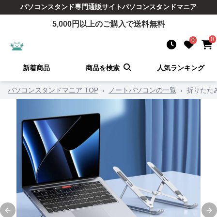
パソコンスタンド
専門通販サイト
パソコンスタンドマニア
5,000
円以上のご購入で送料無料
0
0
新着商品
商品を検索
人気ランキング
パソコンスタンドマニア TOP
›
ノートパソコンの一覧
›
折りたた
Previous slide
Ne