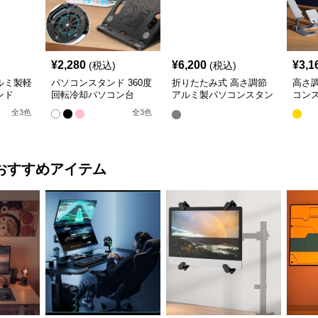
¥
2,280
¥
6,200
¥
3,1
(税込)
(税込)
ルミ製軽
パソコンスタンド 360度
折りたたみ式 高さ調節
高さ
ンド
回転冷却パソコン台
アルミ製パソコンスタン
コン
ド
全
3
色
全
3
色
おすすめアイテム