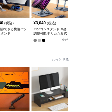
60
¥
3,040
¥
7,320
(税込)
(税込)
(税込)
調節できる快適パソ
パソコンスタンド 高さ
パソコンスタンド 多機
スタンド
調整可能 折りたたみ式
能縦置きパソコン収納ラ
パソコン冷却台
ック
全
3
色
全
2
色
もっと見る