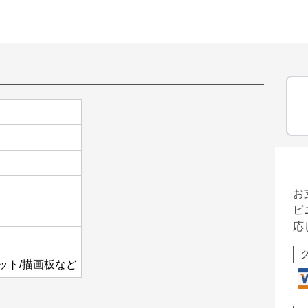
お
ビ
応
ット/描画板など