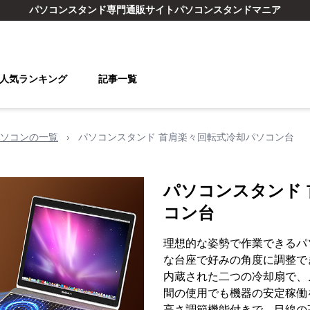
パソコンスタンド
専門通販サイト
パソコンスタンドマニア
人気ランキング
記事一覧
ソコンの一覧
›
パソコンスタンド 首肩楽々回転式冷却パソコン台
パソコンスタンド
コン台
理想的な姿勢で作業できるパ
な台座で好みの角度に調整で
内蔵された二つの冷却扇で、
間の使用でも機器の安定稼働
高さ調節機能付きで、目線の