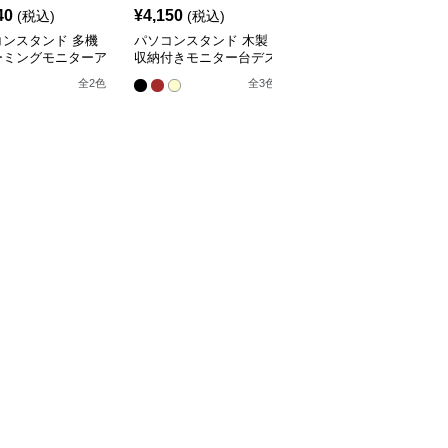
40
¥
4,150
¥
4,280
(税込)
(税込)
(税込)
コンスタンド 多機
パソコンスタンド 木製
パソコンスタンド デス
ーミングモニターア
収納付きモニター台デス
クトップ引き出し付き三
クトップ整理棚
段棚収納モニター台スタ
全
2
色
全
3
色
全
3
色
ンド