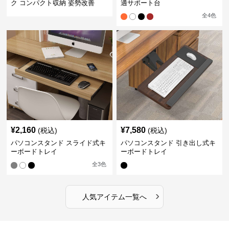
ク コンパクト収納 姿勢改善
適サポート台
全
4
色
¥
2,160
¥
7,580
(税込)
(税込)
パソコンスタンド スライド式キ
パソコンスタンド 引き出し式キ
ーボードトレイ
ーボードトレイ
全
3
色
›
人気アイテム一覧へ