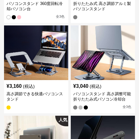
パソコンスタンド 360度回転冷
折りたたみ式 高さ調節アルミ製
却パソコン台
パソコンスタンド
全
3
色
¥
3,160
¥
3,040
(税込)
(税込)
高さ調節できる快適パソコンス
パソコンスタンド 高さ調整可能
タンド
折りたたみ式パソコン冷却台
全
3
色
人気