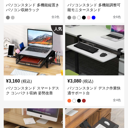
パソコンスタンド 多機能縦置き
パソコンスタンド 多機能調整可
パソコン収納ラック
能モニタースタンド
全
2
色
全
6
色
人気
¥
3,160
¥
3,080
(税込)
(税込)
パソコンスタンド スマートデス
パソコンスタンド デスク作業快
ク コンパクト収納 姿勢改善
適サポート台
全
4
色