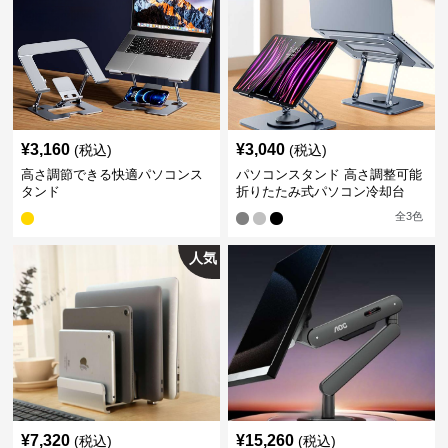
¥
3,160
¥
3,040
(税込)
(税込)
高さ調節できる快適パソコンス
パソコンスタンド 高さ調整可能
タンド
折りたたみ式パソコン冷却台
全
3
色
人気
¥
7,320
¥
15,260
(税込)
(税込)