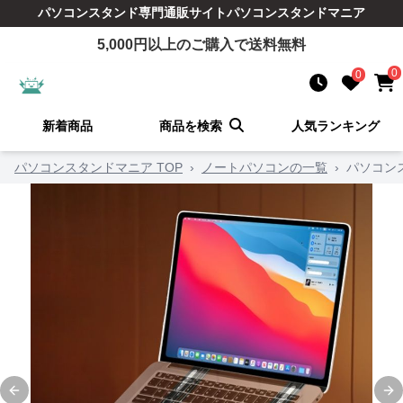
パソコンスタンド
専門通販サイト
パソコンスタンドマニア
5,000
円以上のご購入で送料無料
0
0
新着商品
商品を検索
人気ランキング
パソコンスタンドマニア TOP
›
ノートパソコンの一覧
›
パソコン
Previous slide
Ne