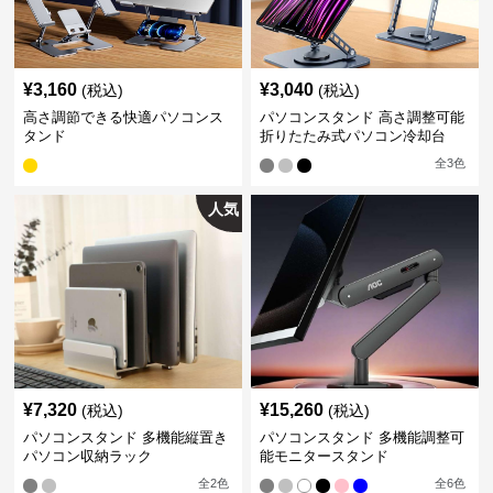
¥
3,160
¥
3,040
(税込)
(税込)
高さ調節できる快適パソコンス
パソコンスタンド 高さ調整可能
タンド
折りたたみ式パソコン冷却台
全
3
色
人気
¥
7,320
¥
15,260
(税込)
(税込)
パソコンスタンド 多機能縦置き
パソコンスタンド 多機能調整可
パソコン収納ラック
能モニタースタンド
全
2
色
全
6
色