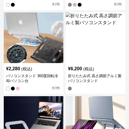
全
2
色
全
3
色
¥
2,280
¥
6,200
(税込)
(税込)
パソコンスタンド 360度回転冷
折りたたみ式 高さ調節アルミ製
却パソコン台
パソコンスタンド
全
3
色