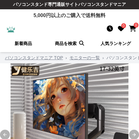
パソコンスタンド
専門通販サイト
パソコンスタンドマニア
5,000
円以上のご購入で送料無料
0
0
新着商品
商品を検索
人気ランキング
パソコンスタンドマニア TOP
›
モニターの一覧
›
パソコンスタン
Previous slide
Ne