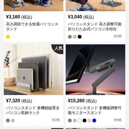
¥
3,160
¥
3,040
(税込)
(税込)
高さ調節できる快適パソコンス
パソコンスタンド 高さ調整可能
タンド
折りたたみ式パソコン冷却台
全
3
色
人気
¥
7,320
¥
15,260
(税込)
(税込)
パソコンスタンド 多機能縦置き
パソコンスタンド 多機能調整可
パソコン収納ラック
能モニタースタンド
全
2
色
全
6
色