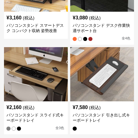
¥
3,160
¥
3,080
(税込)
(税込)
パソコンスタンド スマートデス
パソコンスタンド デスク作業快
ク コンパクト収納 姿勢改善
適サポート台
全
4
色
¥
2,160
¥
7,580
(税込)
(税込)
パソコンスタンド スライド式キ
パソコンスタンド 引き出し式キ
ーボードトレイ
ーボードトレイ
全
3
色