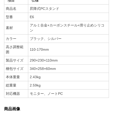
項目
仕様
商品名
昇降式PCスタンド
型番
E6
アルミ合金+カーボンスチール+滑り止めシリコ
素材
ン
カラー
ブラック、シルバー
高さ調整範
110-170mm
囲
製品サイズ
290×230×110mm
梱包サイズ
340×258×60mm
本体重量
2.43kg
総重量
2.59kg
対応機器
モニター、ノートPC
商品画像