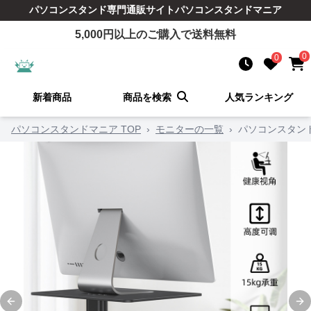
パソコンスタンド
専門通販サイト
パソコンスタンドマニア
5,000
円以上のご購入で送料無料
0
0
新着商品
商品を検索
人気ランキング
パソコンスタンドマニア TOP
›
モニターの一覧
›
パソコンスタン
Previous slide
Ne