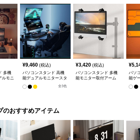
¥
9,460
¥
3,420
¥
5,1
(税込)
(税込)
 多機
パソコンスタンド 高機
パソコンスタンド 多機
パソ
アルモニ
能デュアルモニタースタ
能モニター取付アーム
能ゲ
ンド
ーム
全
3
色
プ
のおすすめアイテム