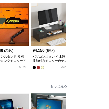
40
¥
4,150
¥
4,280
(税込)
(税込)
(税込)
コンスタンド 多機
パソコンスタンド 木製
パソコンスタンド デス
ーミングモニターア
収納付きモニター台デス
クトップ引き出し付き三
クトップ整理棚
段棚収納モニター台スタ
全
2
色
全
3
色
全
3
色
ンド
もっと見る