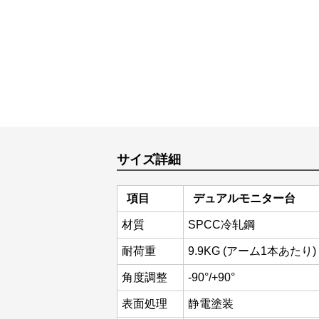
サイズ詳細
項目
デュアルモニター台
材質
SPCC冷轧鋼
耐荷重
9.9KG (アーム1本あたり)
角度調整
-90°/+90°
表面処理
静電塗装