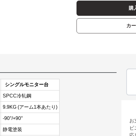
購
カー
シングルモニター台
SPCC冷轧鋼
9.9KG (アーム1本あたり)
-90°/+90°
お
ビ
静電塗装
応