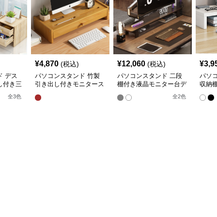
¥
4,870
¥
12,060
¥
3,9
(税込)
(税込)
 デス
パソコンスタンド 竹製
パソコンスタンド 二段
パソ
し付き三
引き出し付きモニタース
棚付き液晶モニター台デ
収納
ー台スタ
タンド台座
スク整理スタンド
パソ
全
3
色
全
2
色