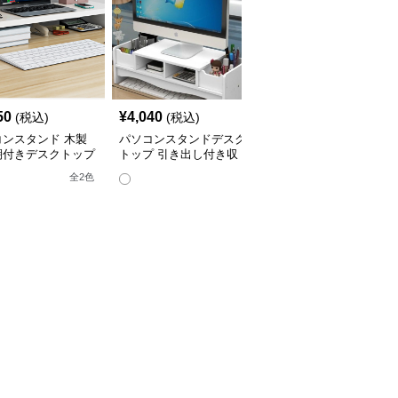
50
¥
4,040
¥
2,880
(税込)
(税込)
(税込)
コンスタンド 木製
パソコンスタンドデスク
パソコンスタンド 木製
棚付きデスクトップ
トップ 引き出し付き収
脚付き卓上モニター台デ
コンスタンド
納一体型モニター台スタ
スクトップ用
全
2
色
ンド