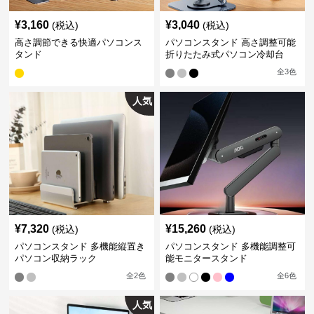
¥
3,160
¥
3,040
(税込)
(税込)
高さ調節できる快適パソコンス
パソコンスタンド 高さ調整可能
タンド
折りたたみ式パソコン冷却台
全
3
色
人気
¥
7,320
¥
15,260
(税込)
(税込)
パソコンスタンド 多機能縦置き
パソコンスタンド 多機能調整可
パソコン収納ラック
能モニタースタンド
全
2
色
全
6
色
人気