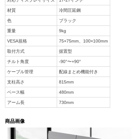
対応ディスプレイサイズ
17-27インチ
材質
冷間圧延鋼
色
ブラック
重量
9kg
VESA規格
75×75mm、100×100mm
取付方式
据置型
チルト角度
-90°〜+90°
ケーブル管理
配線まとめ機能付き
支柱高さ
815mm
ベース幅
480mm
アーム長
730mm
商品画像