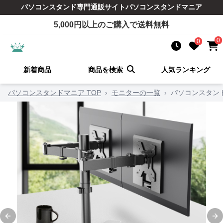
パソコンスタンド
専門通販サイト
パソコンスタンドマニア
5,000
円以上のご購入で送料無料
0
0
新着商品
商品を検索
人気ランキング
パソコンスタンドマニア TOP
›
モニターの一覧
›
パソコンスタン
Previous slide
Ne