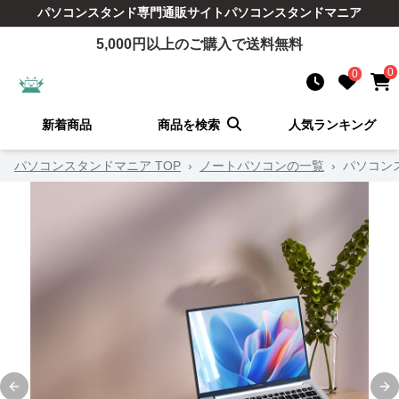
パソコンスタンド
専門通販サイト
パソコンスタンドマニア
5,000
円以上のご購入で送料無料
0
0
新着商品
商品を検索
人気ランキング
パソコンスタンドマニア TOP
›
ノートパソコンの一覧
›
パソコン
Previous slide
Ne