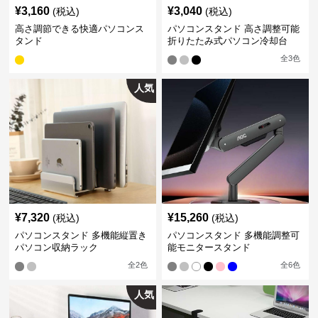
¥
3,160
¥
3,040
(税込)
(税込)
高さ調節できる快適パソコンス
パソコンスタンド 高さ調整可能
タンド
折りたたみ式パソコン冷却台
全
3
色
人気
¥
7,320
¥
15,260
(税込)
(税込)
パソコンスタンド 多機能縦置き
パソコンスタンド 多機能調整可
パソコン収納ラック
能モニタースタンド
全
2
色
全
6
色
人気