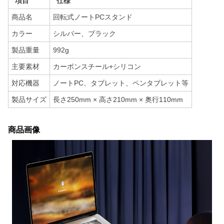
項目
仕様
商品名
回転式ノートPCスタンド
カラー
シルバー、ブラック
製品重量
992g
主要素材
カーボンスチール+シリコン
対応機器
ノートPC、タブレット、ペンタブレット等
製品サイズ
長さ250mm × 高さ210mm × 奥行110mm
商品画像