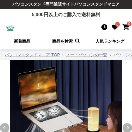
パソコンスタンド
専門通販サイト
パソコンスタンドマニア
5,000
円以上のご購入で送料無料
0
0
新着商品
商品を検索
人気ランキング
パソコンスタンドマニア TOP
›
ノートパソコンの一覧
›
パソコン
Previous slide
Ne