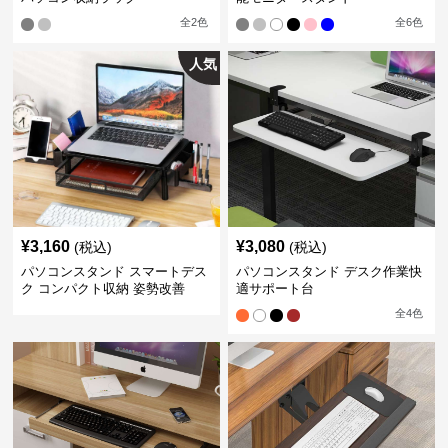
全
2
色
全
6
色
人気
¥
3,160
¥
3,080
(税込)
(税込)
パソコンスタンド スマートデス
パソコンスタンド デスク作業快
ク コンパクト収納 姿勢改善
適サポート台
全
4
色