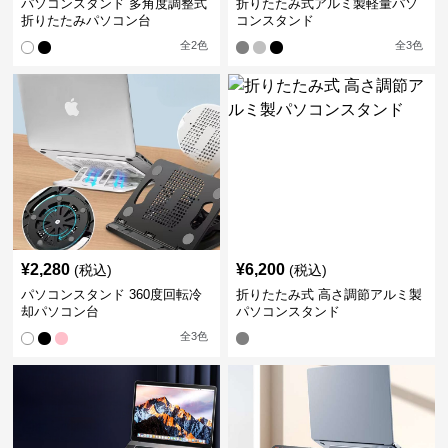
パソコンスタンド 多角度調整式
折りたたみ式アルミ製軽量パソ
折りたたみパソコン台
コンスタンド
全
2
色
全
3
色
¥
2,280
¥
6,200
(税込)
(税込)
パソコンスタンド 360度回転冷
折りたたみ式 高さ調節アルミ製
却パソコン台
パソコンスタンド
全
3
色