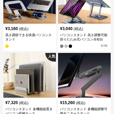
¥
3,160
¥
3,040
(税込)
(税込)
高さ調節できる快適パソコンス
パソコンスタンド 高さ調整可能
タンド
折りたたみ式パソコン冷却台
全
3
色
人気
¥
7,320
¥
15,260
(税込)
(税込)
パソコンスタンド 多機能縦置き
パソコンスタンド 多機能調整可
パソコン収納ラック
能モニタースタンド