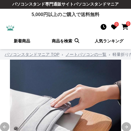
パソコンスタンド
専門通販サイト
パソコンスタンドマニア
5,000
円以上のご購入で送料無料
0
0
新着商品
商品を検索
人気ランキング
パソコンスタンドマニア TOP
›
ノートパソコンの一覧
›
軽量折り
Previous slide
Ne