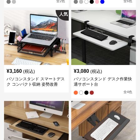
全
2
色
全
6
色
人気
¥
3,160
¥
3,080
(税込)
(税込)
パソコンスタンド スマートデス
パソコンスタンド デスク作業快
ク コンパクト収納 姿勢改善
適サポート台
全
4
色