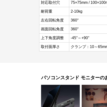
対応取付穴
75×75mm / 100×10
耐荷重
2-10kg
左右回転角度
360°
画面回転角度
360°
上下角度調整
-45°～+90°
取付面厚さ
クランプ：10～65m
パソコンスタンド
モニター
の