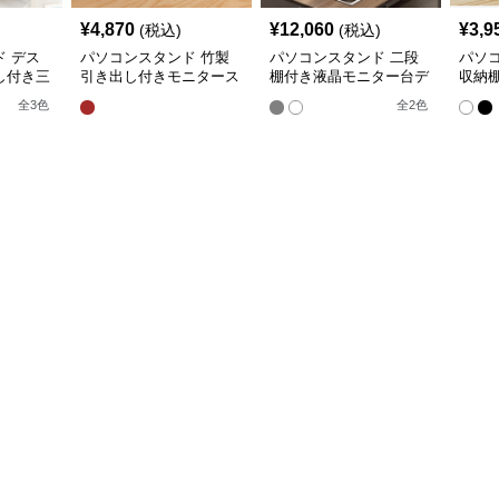
¥
4,870
¥
12,060
¥
3,9
(税込)
(税込)
 デス
パソコンスタンド 竹製
パソコンスタンド 二段
パソ
し付き三
引き出し付きモニタース
棚付き液晶モニター台デ
収納
ー台スタ
タンド台座
スク整理スタンド
パソ
全
3
色
全
2
色