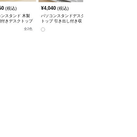
50
¥
4,040
¥
2,880
(税込)
(税込)
(税込)
コンスタンド 木製
パソコンスタンドデスク
パソコンスタンド 木製
棚付きデスクトップ
トップ 引き出し付き収
脚付き卓上モニター台デ
コンスタンド
納一体型モニター台スタ
スクトップ用
全
2
色
ンド