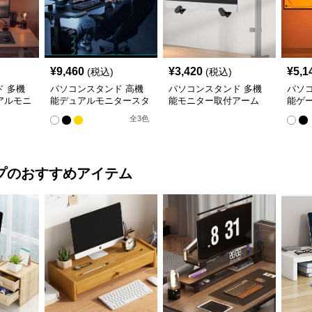
¥
9,460
¥
3,420
¥
5,1
(税込)
(税込)
 多機
パソコンスタンド 高機
パソコンスタンド 多機
パソ
アルモニ
能デュアルモニタースタ
能モニター取付アーム
能ゲ
ンド
ーム
全
3
色
プ
のおすすめアイテム