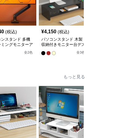
40
¥
4,150
¥
4,280
(税込)
(税込)
(税込)
コンスタンド 多機
パソコンスタンド 木製
パソコンスタンド デス
ーミングモニターア
収納付きモニター台デス
クトップ引き出し付き三
クトップ整理棚
段棚収納モニター台スタ
全
2
色
全
3
色
全
3
色
ンド
もっと見る