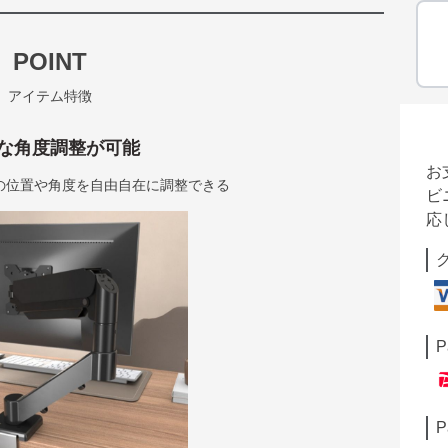
POINT
アイテム特徴
な角度調整が可能
お
の位置や角度を自由自在に調整できる
ビ
応
P
P