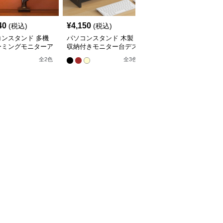
40
¥
4,150
¥
4,280
(税込)
(税込)
(税込)
コンスタンド 多機
パソコンスタンド 木製
パソコンスタンド デス
ーミングモニターア
収納付きモニター台デス
クトップ引き出し付き三
クトップ整理棚
段棚収納モニター台スタ
全
2
色
全
3
色
全
3
色
ンド