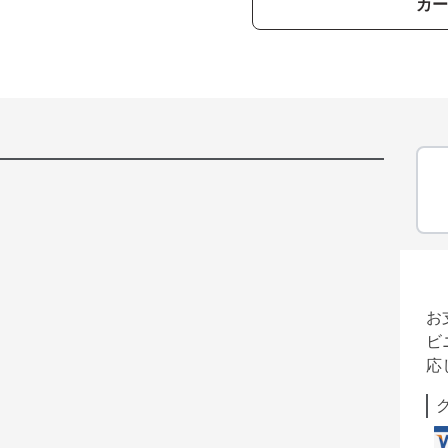
カー
お
ビ
応