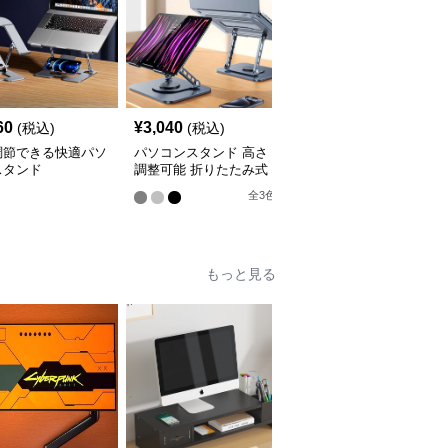
60
¥
3,040
¥
7,320
(税込)
(税込)
(税込)
調節できる快適パソ
パソコンスタンド 高さ
パソコンスタンド 多機
スタンド
調整可能 折りたたみ式
能縦置きパソコン収納ラ
パソコン冷却台
ック
全
3
色
全
2
色
もっと見る