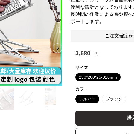
便利な設計となっております
長時間の作業による首や腰へ
ポートします。
ご注文確定か
Next slide
3,580
円
サイズ
290*200*25-310mm
カラー
シルバー
ブラック
購