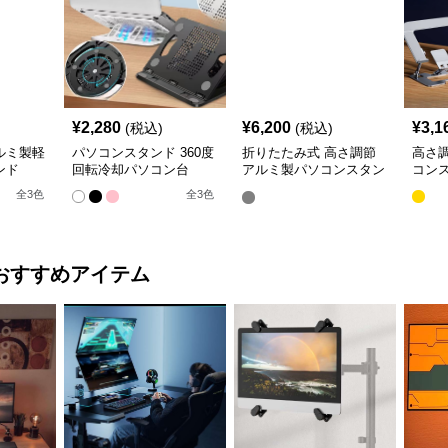
¥
2,280
¥
6,200
¥
3,1
(税込)
(税込)
ルミ製軽
パソコンスタンド 360度
折りたたみ式 高さ調節
高さ
ンド
回転冷却パソコン台
アルミ製パソコンスタン
コン
ド
全
3
色
全
3
色
おすすめアイテム