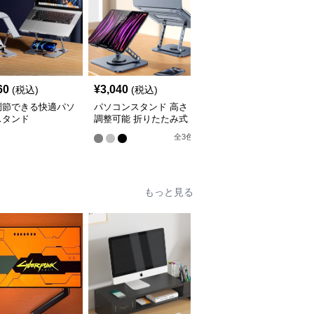
60
¥
3,040
¥
7,320
(税込)
(税込)
(税込)
調節できる快適パソ
パソコンスタンド 高さ
パソコンスタンド 多機
スタンド
調整可能 折りたたみ式
能縦置きパソコン収納ラ
パソコン冷却台
ック
全
3
色
全
2
色
もっと見る