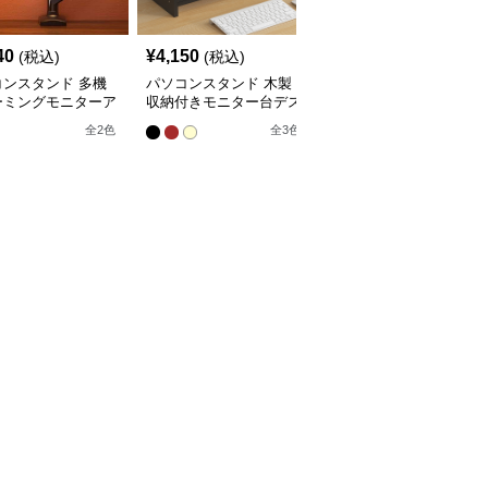
40
¥
4,150
¥
4,280
(税込)
(税込)
(税込)
コンスタンド 多機
パソコンスタンド 木製
パソコンスタンド デス
ーミングモニターア
収納付きモニター台デス
クトップ引き出し付き三
クトップ整理棚
段棚収納モニター台スタ
全
2
色
全
3
色
全
3
色
ンド