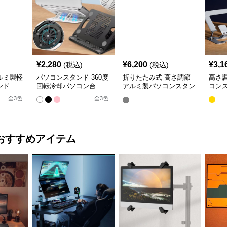
¥
2,280
¥
6,200
¥
3,1
(税込)
(税込)
ルミ製軽
パソコンスタンド 360度
折りたたみ式 高さ調節
高さ
ンド
回転冷却パソコン台
アルミ製パソコンスタン
コン
ド
全
3
色
全
3
色
おすすめアイテム