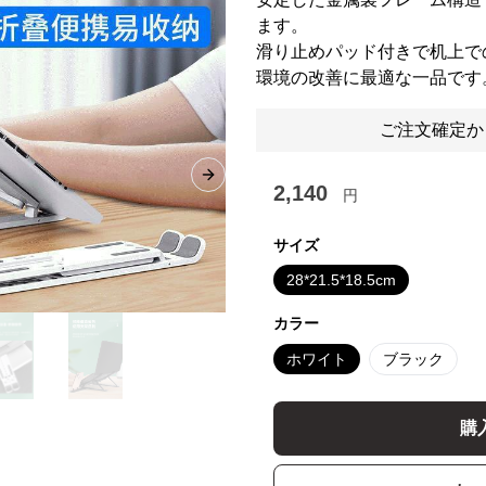
ます。
滑り止めパッド付きで机上で
環境の改善に最適な一品です
ご注文確定か
Next slide
2,140
円
サイズ
28*21.5*18.5cm
カラー
ホワイト
ブラック
購