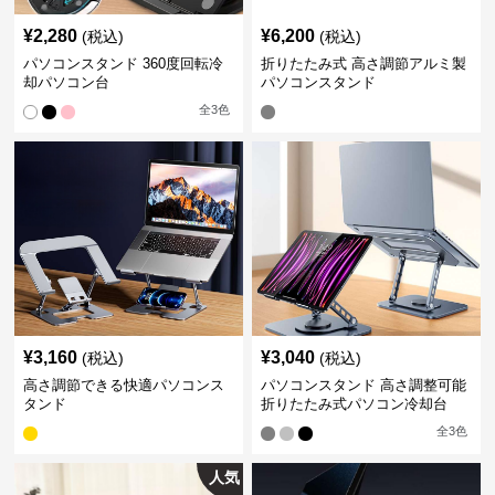
¥
2,280
¥
6,200
(税込)
(税込)
パソコンスタンド 360度回転冷
折りたたみ式 高さ調節アルミ製
却パソコン台
パソコンスタンド
全
3
色
¥
3,160
¥
3,040
(税込)
(税込)
高さ調節できる快適パソコンス
パソコンスタンド 高さ調整可能
タンド
折りたたみ式パソコン冷却台
全
3
色
人気