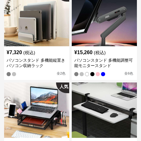
¥
7,320
¥
15,260
(税込)
(税込)
パソコンスタンド 多機能縦置き
パソコンスタンド 多機能調整可
パソコン収納ラック
能モニタースタンド
全
2
色
全
6
色
人気