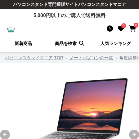
パソコンスタンド
専門通販サイト
パソコンスタンドマニア
5,000
円以上のご購入で送料無料
0
0
新着商品
商品を検索
人気ランキング
パソコンスタンドマニア TOP
›
ノートパソコンの一覧
›
角度調整
Previous slide
Ne