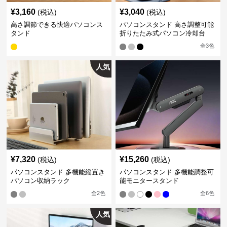
¥
3,160
¥
3,040
(税込)
(税込)
高さ調節できる快適パソコンス
パソコンスタンド 高さ調整可能
タンド
折りたたみ式パソコン冷却台
全
3
色
人気
¥
7,320
¥
15,260
(税込)
(税込)
パソコンスタンド 多機能縦置き
パソコンスタンド 多機能調整可
パソコン収納ラック
能モニタースタンド
全
2
色
全
6
色
人気