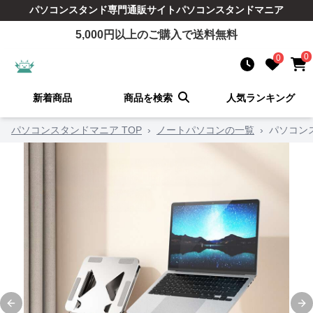
パソコンスタンド
専門通販サイト
パソコンスタンドマニア
5,000
円以上のご購入で送料無料
0
0
新着商品
商品を検索
人気ランキング
パソコンスタンドマニア TOP
›
ノートパソコンの一覧
›
パソコン
Previous slide
Ne