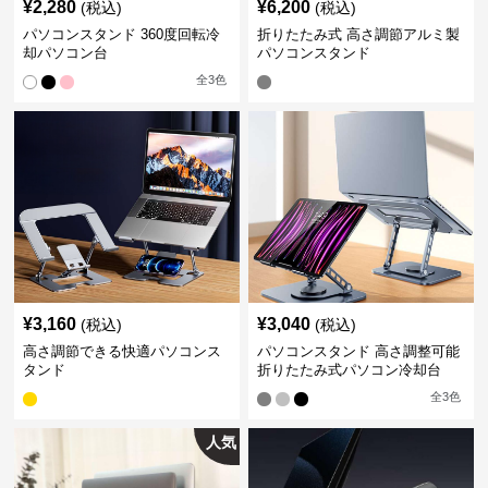
¥
2,280
¥
6,200
(税込)
(税込)
パソコンスタンド 360度回転冷
折りたたみ式 高さ調節アルミ製
却パソコン台
パソコンスタンド
全
3
色
¥
3,160
¥
3,040
(税込)
(税込)
高さ調節できる快適パソコンス
パソコンスタンド 高さ調整可能
タンド
折りたたみ式パソコン冷却台
全
3
色
人気