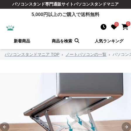
パソコンスタンド
専門通販サイト
パソコンスタンドマニア
5,000
円以上のご購入で送料無料
0
0
新着商品
商品を検索
人気ランキング
パソコンスタンドマニア TOP
›
ノートパソコンの一覧
›
パソコン
Previous slide
Ne