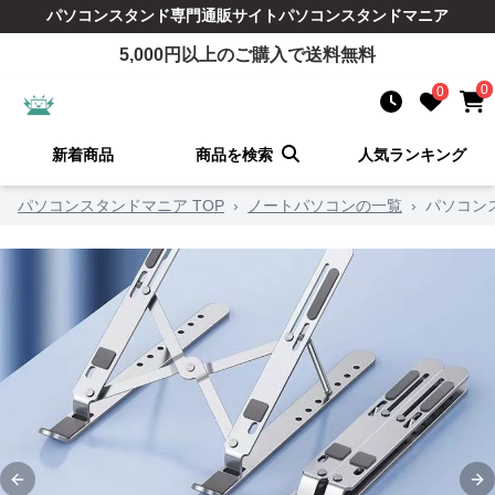
パソコンスタンド
専門通販サイト
パソコンスタンドマニア
5,000
円以上のご購入で送料無料
0
0
新着商品
商品を検索
人気ランキング
パソコンスタンドマニア TOP
›
ノートパソコンの一覧
›
パソコン
Previous slide
Ne