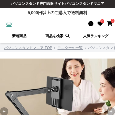
パソコンスタンド
専門通販サイト
パソコンスタンドマニア
5,000
円以上のご購入で送料無料
0
0
新着商品
商品を検索
人気ランキング
パソコンスタンドマニア TOP
›
モニターの一覧
›
パソコンスタン
Previous slide
Ne