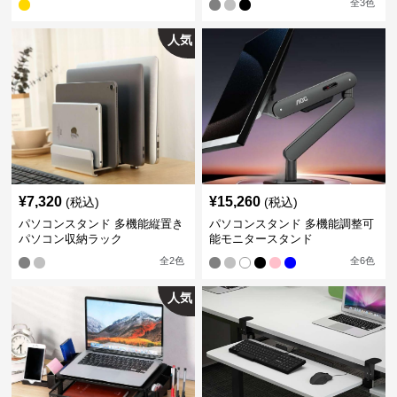
全
3
色
人気
¥
7,320
¥
15,260
(税込)
(税込)
パソコンスタンド 多機能縦置き
パソコンスタンド 多機能調整可
パソコン収納ラック
能モニタースタンド
全
2
色
全
6
色
人気