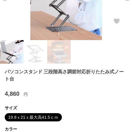
パソコンスタンド 三段階高さ調節対応折りたたみ式ノー
ト台
4,860
円
サイズ
19.8ｘ21ｘ最大高41.5ｃｍ
カラー