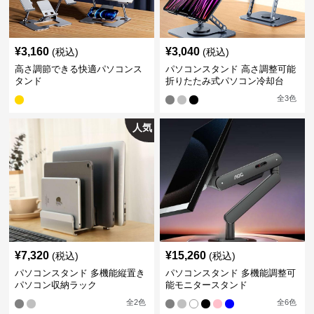
¥
3,160
¥
3,040
(税込)
(税込)
高さ調節できる快適パソコンス
パソコンスタンド 高さ調整可能
タンド
折りたたみ式パソコン冷却台
全
3
色
人気
¥
7,320
¥
15,260
(税込)
(税込)
パソコンスタンド 多機能縦置き
パソコンスタンド 多機能調整可
パソコン収納ラック
能モニタースタンド
全
2
色
全
6
色