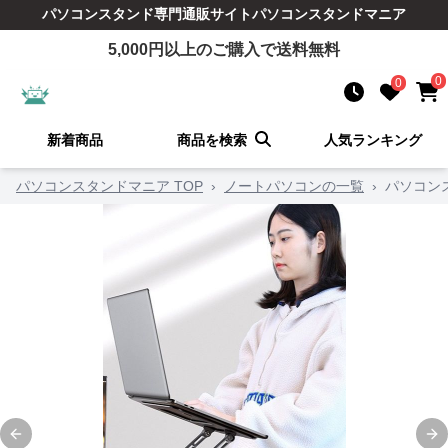
パソコンスタンド
専門通販サイト
パソコンスタンドマニア
5,000
円以上のご購入で送料無料
0
0
新着商品
商品を検索
人気ランキング
パソコンスタンドマニア TOP
›
ノートパソコンの一覧
›
パソコン
Previous slide
Ne