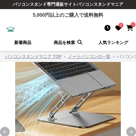
パソコンスタンド
専門通販サイト
パソコンスタンドマニア
5,000
円以上のご購入で送料無料
0
0
新着商品
商品を検索
人気ランキング
パソコンスタンドマニア TOP
›
ノートパソコンの一覧
›
パソコン
Previous slide
Ne