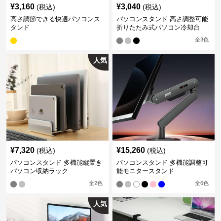
¥
3,160
¥
3,040
(税込)
(税込)
高さ調節できる快適パソコンス
パソコンスタンド 高さ調整可能
タンド
折りたたみ式パソコン冷却台
全
3
色
人気
¥
7,320
¥
15,260
(税込)
(税込)
パソコンスタンド 多機能縦置き
パソコンスタンド 多機能調整可
パソコン収納ラック
能モニタースタンド
全
2
色
全
6
色
人気