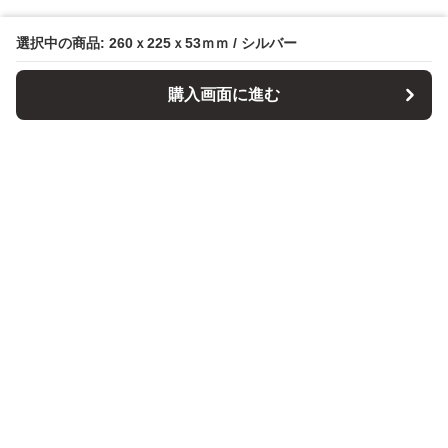
選択中の商品: 260ｘ225ｘ53ｍｍ / シルバー
購入画面に進む
パソコンスタンドマニア
について
会社概要