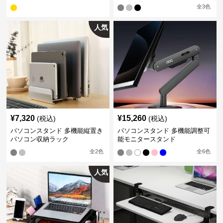
全
3
色
人気
¥
7,320
¥
15,260
(税込)
(税込)
パソコンスタンド 多機能縦置き
パソコンスタンド 多機能調整可
パソコン収納ラック
能モニタースタンド
全
2
色
全
6
色
人気