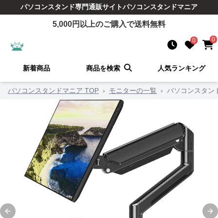
パソコンスタンド
専門通販サイト
パソコンスタンドマニア
5,000
円以上のご購入で送料無料
0
0
新着商品
商品を検索
人気ランキング
パソコンスタンドマニア TOP
›
モニターの一覧
›
パソコンスタン
Previous slide
Ne