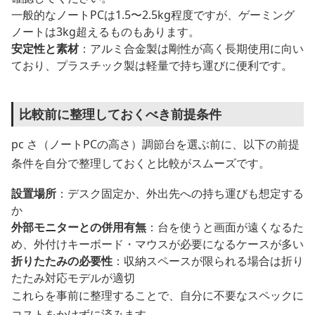
一般的なノートPCは1.5〜2.5kg程度ですが、ゲーミング
ノートは3kg超えるものもあります。
安定性と素材
：アルミ合金製は剛性が高く長期使用に向い
ており、プラスチック製は軽量で持ち運びに便利です。
比較前に整理しておくべき前提条件
pc さ（ノートPCの高さ）調節台を選ぶ前に、以下の前提
条件を自分で整理しておくと比較がスムーズです。
設置場所
：デスク固定か、外出先への持ち運びも想定する
か
外部モニターとの併用有無
：台を使うと画面が遠くなるた
め、外付けキーボード・マウスが必要になるケースが多い
折りたたみの必要性
：収納スペースが限られる場合は折り
たたみ対応モデルが適切
これらを事前に整理することで、自分に不要なスペックに
コストをかけずに済みます。