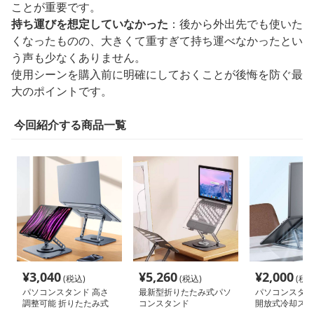
ことが重要です。
持ち運びを想定していなかった
：後から外出先でも使いた
くなったものの、大きくて重すぎて持ち運べなかったとい
う声も少なくありません。
使用シーンを購入前に明確にしておくことが後悔を防ぐ最
大のポイントです。
今回紹介する商品一覧
¥
3,040
¥
5,260
¥
2,000
(税込)
(税込)
(税込
パソコンスタンド 高さ
最新型折りたたみ式パソ
パソコンスタン
調整可能 折りたたみ式
コンスタンド
開放式冷却スタ