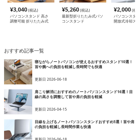
¥
3,040
¥
5,260
¥
2,000
(税込)
(税込)
(税込
パソコンスタンド 高さ
最新型折りたたみ式パソ
パソコンスタン
調整可能 折りたたみ式
コンスタンド
開放式冷却スタ
パソコン冷却台
おすすめ記事一覧
寝ながらノートパソコンが使えるおすすめスタンド10選！
首や腕への負担を軽減し長時間でも快適
更新日
2026-06-18
肩こり解消におすすめのノートパソコンスタンド16選！目
線の高さを調整して首や肩の負担を軽減
更新日
2026-04-15
目線を上げるノートパソコンスタンドおすすめ5選！首や肩
の負担を軽減し長時間作業も快適
更新日
2026-06-18