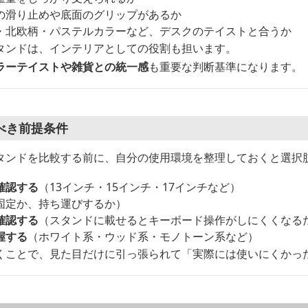
の滑り止めや底面のグリップがあるか
・北欧柄・パステルカラーなど、デスクのテイストと合うか
タンドは、インテリアとしての役割も担います。
ラーテイストや雑貨との統一感
も重要な判断基準になります。
べき前提条件
タンドを比較する前に、自分の使用環境を整理しておくと選択
確認する
（13インチ・15インチ・17インチなど）
固定か、持ち運びするか）
確認する
（スタンドに載せるとキーボード操作がしにくくなる
握する
（ホワイト系・ウッド系・モノトーン系など）
くことで、見た目だけに引っ張られて「実際には使いにくかっ