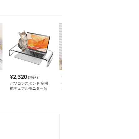
¥
2,320
¥
2,320
¥
8,680
(税込)
(税込)
(税込
パソコンスタンド 多機
モダン木製パソコンスタ
パソコンスタン
能デュアルモニター台
ンド
デスクトップス
縦置き型