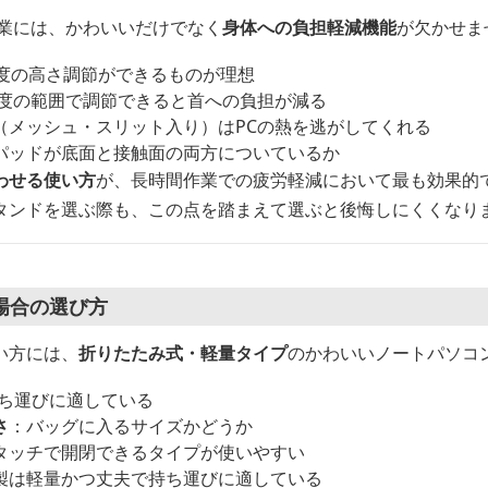
作業には、かわいいだけでなく
身体への負担軽減機能
が欠かせま
程度の高さ調節ができるものが理想
度程度の範囲で調節できると首への負担が減る
（メッシュ・スリット入り）はPCの熱を逃がしてくれる
パッドが底面と接触面の両方についているか
わせる使い方
が、長時間作業での疲労軽減において最も効果的
タンドを選ぶ際も、この点を踏まえて選ぶと後悔しにくくなり
場合の選び方
い方には、
折りたたみ式・軽量タイプ
のかわいいノートパソコ
持ち運びに適している
さ
：バッグに入るサイズかどうか
タッチで開閉できるタイプが使いやすい
製は軽量かつ丈夫で持ち運びに適している