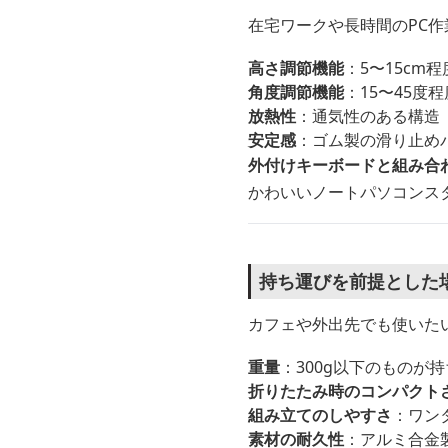
在宅ワークや長時間のPC
高さ調節機能
：5〜15cm
角度調節機能
：15〜45
放熱性
：通気性のある構造
安定感
：ゴム製の滑り止め
外付けキーボードと組み合
かわいいノートパソコンス
持ち運びを前提とした
カフェや外出先でも使いた
重量
：300g以下のものが
折りたたみ時のコンパクト
組み立てのしやすさ
：ワン
素材の耐久性
：アルミ合金