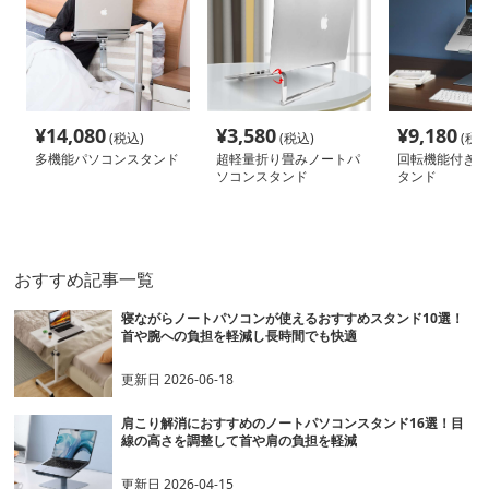
¥
14,080
¥
3,580
¥
9,180
(税込)
(税込)
(税込
多機能パソコンスタンド
超軽量折り畳みノートパ
回転機能付きパ
ソコンスタンド
タンド
おすすめ記事一覧
寝ながらノートパソコンが使えるおすすめスタンド10選！
首や腕への負担を軽減し長時間でも快適
更新日
2026-06-18
肩こり解消におすすめのノートパソコンスタンド16選！目
線の高さを調整して首や肩の負担を軽減
更新日
2026-04-15