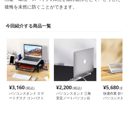
後悔を未然に防ぐことができます。
今回紹介する商品一覧
¥
3,160
¥
2,200
¥
5,680
(税込)
(税込)
(税込
パソコンスタンド スマ
パソコンスタンド 三角
快適作業 折り
ートデスク コンパクト
安定ノートパソコン台
パソコンスタン
収納 姿勢改善