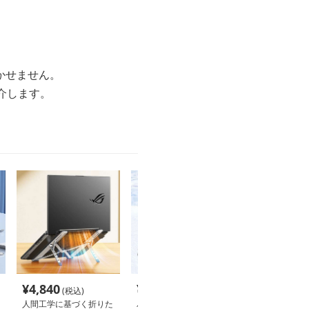
かせません。
介します。
¥
4,840
¥
10,260
¥
2,960
(税込)
(税込)
(税込
人間工学に基づく折りた
パソコンスタンド 極寒
縦置き冷却ノー