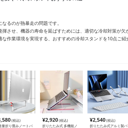
になるのが熱暴走の問題です。
発揮させ、機器の寿命を延ばすためには、適切な冷却対策が欠
適な作業環境を実現する、おすすめの冷却スタンドを10点ご紹
3,580
¥
2,920
¥
2,540
(税込)
(税込)
(税込)
軽量折り畳みノートパ
折りたたみ式 多機能ノ
折りたたみ式アルミ製パ