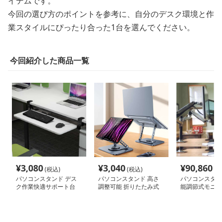
イテムです。
今回の選び方のポイントを参考に、自分のデスク環境と作
業スタイルにぴったり合った1台を選んでください。
今回紹介した商品一覧
¥
3,080
¥
3,040
¥
90,860
(税込)
(税込)
(税
パソコンスタンド デス
パソコンスタンド 高さ
パソコンスタン
ク作業快適サポート台
調整可能 折りたたみ式
能調節式モニタ
パソコン冷却台