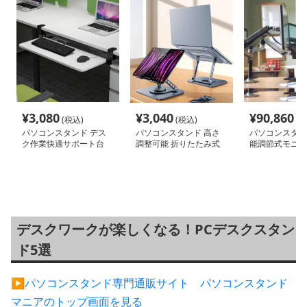
¥
3,080
¥
3,040
¥
90,860
(税込)
(税込)
(税
パソコンスタンド デス
パソコンスタンド 高さ
パソコンスタン
ク作業快適サポート台
調整可能 折りたたみ式
能調節式モニタ
パソコン冷却台
デスクワークが楽しくなる！PCデスクスタン
ド5選
▶︎パソコンスタンド専門通販サイト パソコンスタンド
マニアのトップ画面を見る