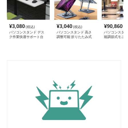
¥
3,080
¥
3,040
¥
90,860
(税込)
(税込)
(税
パソコンスタンド デス
パソコンスタンド 高さ
パソコンスタン
ク作業快適サポート台
調整可能 折りたたみ式
能調節式モニタ
パソコン冷却台