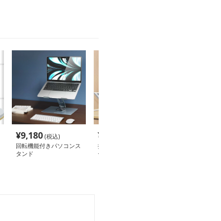
¥
9,180
¥
2,920
¥
2,280
(税込)
(税込)
(税込
回転機能付きパソコンス
折りたたみ式アルミ製ノ
多機能アルミ製
タンド
ートパソコンスタンド
スタンド