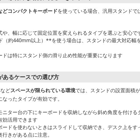
%などコンパクトキーボード
を使っている場合、汎用スタンドで
式や、幅に応じて固定位置を変えられるタイプを選ぶと安心で
ド（約440mm以上）**を使う場合は、スタンドの最大対応
ードは特にスタンド側の滑り止め性能が重要になります
があるケースでの選び方
下など
スペースが限られている環境
では、スタンドの設置面積
になったタイプが有効です。
モニター台の下にキーボードを収納しながら斜め角度を付ける
有効活用できます
ボードを使わないときはスライドして収納でき、デスク上をす
奥行きがある点に注意。