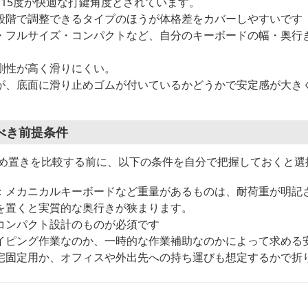
〜15度が快適な打鍵角度とされています。
段階で調整できるタイプのほうが体格差をカバーしやすいです
・フルサイズ・コンパクトなど、自分のキーボードの幅・奥行
剛性が高く滑りにくい。
が、底面に滑り止めゴムが付いているかどうかで安定感が大き
べき前提条件
斜め置きを比較する前に、以下の条件を自分で把握しておくと選
：メカニカルキーボードなど重量があるものは、耐荷重が明記
を置くと実質的な奥行きが狭まります。
コンパクト設計のものが必須です
イピング作業なのか、一時的な作業補助なのかによって求める
宅固定用か、オフィスや外出先への持ち運びも想定するかで折