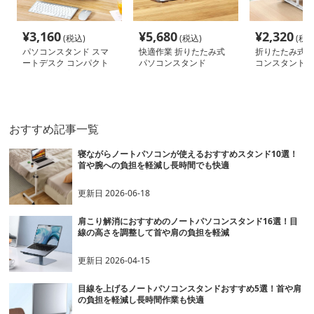
¥
3,160
¥
5,680
¥
2,320
(税込)
(税込)
(税込
パソコンスタンド スマ
快適作業 折りたたみ式
折りたたみ式多
ートデスク コンパクト
パソコンスタンド
コンスタンド
収納 姿勢改善
おすすめ記事一覧
寝ながらノートパソコンが使えるおすすめスタンド10選！
首や腕への負担を軽減し長時間でも快適
更新日
2026-06-18
肩こり解消におすすめのノートパソコンスタンド16選！目
線の高さを調整して首や肩の負担を軽減
更新日
2026-04-15
目線を上げるノートパソコンスタンドおすすめ5選！首や肩
の負担を軽減し長時間作業も快適