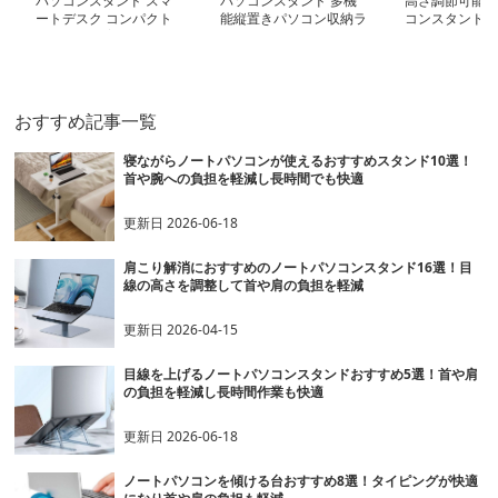
パソコンスタンド スマ
パソコンスタンド 多機
高さ調節可能ノ
ートデスク コンパクト
能縦置きパソコン収納ラ
コンスタンド
収納 姿勢改善
ック
おすすめ記事一覧
寝ながらノートパソコンが使えるおすすめスタンド10選！
首や腕への負担を軽減し長時間でも快適
更新日
2026-06-18
肩こり解消におすすめのノートパソコンスタンド16選！目
線の高さを調整して首や肩の負担を軽減
更新日
2026-04-15
目線を上げるノートパソコンスタンドおすすめ5選！首や肩
の負担を軽減し長時間作業も快適
更新日
2026-06-18
ノートパソコンを傾ける台おすすめ8選！タイピングが快適