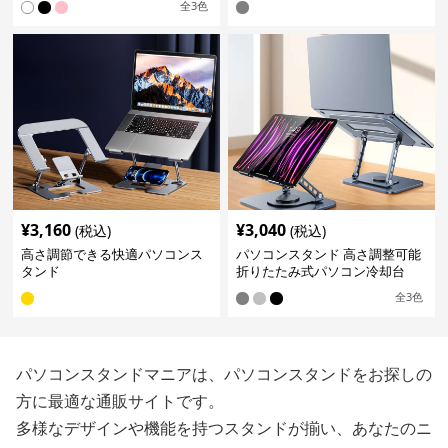
全
3
色
¥
3,160
¥
3,040
(税込)
(税込)
高さ調節できる快適パソコンス
パソコンスタンド 高さ調整可能
タンド
折りたたみ式パソコン冷却台
全
3
色
パソコンスタンドマニアは、パソコンスタンドをお探しの
方に最適な通販サイトです。
多様なデザインや機能を持つスタンドが揃い、あなたのニ