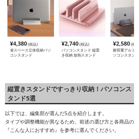
¥
4,380
¥
2,740
¥
2,580
(税込)
(税込)
(税込
省スペース立体収納パソ
パソコンスタンド 縦置
耐荷重アルミ製
コンスタンド
き収納 放熱スタンド
ソコンスタンド
縦置きスタンドですっきり収納！パソコンス
タンド5選
以下では、編集部が選んだ5点を紹介します。
タイプや調整機能が異なるため、前述の選び方と各商品の
『こんな人におすすめ』を参考に選んでください。