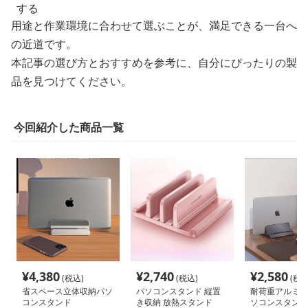
する
用途と作業環境に合わせて選ぶことが、満足できる一台へ
の近道です。
本記事の選び方とおすすめを参考に、自分にぴったりの製
品を見つけてください。
今回紹介した商品一覧
¥
4,380
¥
2,740
¥
2,580
(税込)
(税込)
(税込
省スペース立体収納パソ
パソコンスタンド 縦置
耐荷重アルミ製
コンスタンド
き収納 放熱スタンド
ソコンスタンド