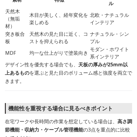
ル
天然木
木目が美しく、経年変化を
北欧・ナチュラル
（無垢
楽しめる
インテリア
材）
突き板合
天然木の見た目に近く、コ
ナチュラル・シン
板
ストを抑えられる
プル
モダン・ホワイト
MDF
均一な仕上がりで塗装向き
系インテリア
デザイン性を優先する場合でも、
天板の厚みが25mm以
上あるもの
を選ぶと見た目のボリューム感と強度を両立で
きます。
機能性を重視する場合に見るべきポイント
在宅ワークや長時間の作業を想定している場合は、
高さ調
節機能・収納力・ケーブル管理機能
の3点を重点的に比較