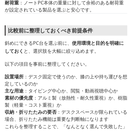
耐荷重
：ノートPC本体の重量に対して余裕のある耐荷重
が設定されている製品を選ぶと安心です。
比較前に整理しておくべき前提条件
斜めにできるPC台を選ぶ前に、
使用環境と目的を明確に
しておく
と、選択肢を大幅に絞り込めます。
以下の項目を事前に整理してください。
設置場所
：デスク固定で使うのか、膝の上や持ち運びを想
定しているのか
主な用途
：タイピング中心か、閲覧・動画視聴中心か
素材の優先度
：アルミ製（放熱性・耐久性重視）か、樹脂
製（軽量・コスト重視）か
収納・折りたたみの要否
：デスクスペースが限られている
場合、折りたたみ機能は重要な判断軸になります
これらを整理することで、「なんとなく選んで失敗した」